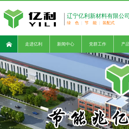
辽宁亿利新材料有限公
绿 色
|
节 能
|
装配式
走进亿利
新闻中心
党群工作
产