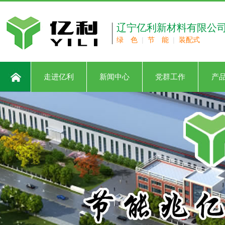
辽宁亿利新材料有限公
绿 色
|
节 能
|
装配式
走进亿利
新闻中心
党群工作
产