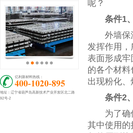
呢？
条件1
外墙保温
发挥作用，
表面形成牢
的各个材料
亿利新材料热线：
出现粉化、
地址：辽宁省葫芦岛高新技术产业开发区北二路
条件2
92号-2
为了确保
其中使用的