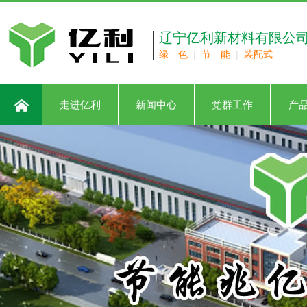
辽宁亿利新材料有限公
绿 色
|
节 能
|
装配式
走进亿利
新闻中心
党群工作
产