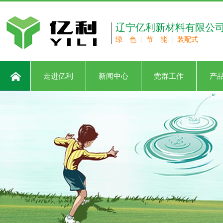
辽宁亿利新材料有限公
绿 色
|
节 能
|
装配式
走进亿利
新闻中心
党群工作
产