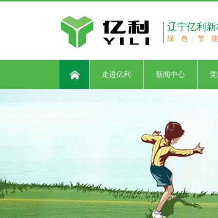
辽宁亿利新
绿 色
|
节 能
走进亿利
新闻中心
党