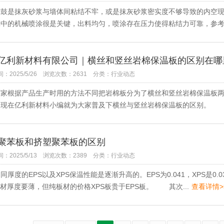
是抹灰砂浆与墙体间粘结不牢，或是抹灰砂浆密实度不够导致的内空
中的机械喷涂很是关键，出料均匀，喷涂存在压力使得粘结力可靠，参考现
亿利新材料有限公司｜横丝和竖丝岩棉保温板的区别在哪
：2025/5/26
浏览次数：2631
分类：行业动态
根据产品生产时用的方法不同把岩棉板分为了横丝和竖丝岩棉保温板两
，现在亿利新材料小编就为大家普及下横丝与竖丝岩棉保温板的区别。 先
聚苯板和挤塑聚苯板的区别
：2025/5/13
浏览次数：2389
分类：行业动态
度的EPS以及XPS保温性能是逐渐升高的。EPS为0.041，XPS是0
板材厚度要薄，但纯板材的价格XPS板贵于EPS板。 其次...
查看详情>