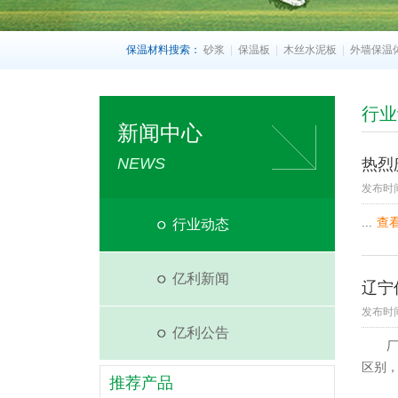
保温材料搜索：
砂浆
|
保温板
|
木丝水泥板
|
外墙保温
行业
新闻中心
NEWS
热烈
发布时间
...
查看
行业动态
亿利新闻
辽宁
发布时间：
亿利公告
厂家
区别
推荐产品