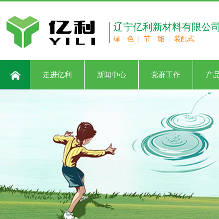
辽宁亿利新材料有限公
绿 色
|
节 能
|
装配式
走进亿利
新闻中心
党群工作
产