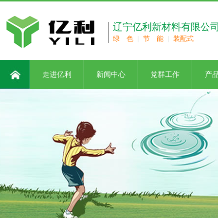
辽宁亿利新材料有限公
绿 色
|
节 能
|
装配式
走进亿利
新闻中心
党群工作
产