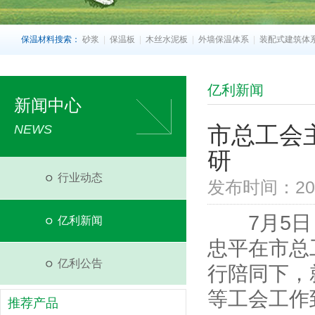
保温材料搜索：
砂浆
|
保温板
|
木丝水泥板
|
外墙保温体系
|
装配式建筑体
亿利新闻
新闻中心
市总工会
NEWS
研
行业动态
发布时间：2022
7月5日，
亿利新闻
忠平在市总
亿利公告
行陪同下，
等工会工作到
推荐产品