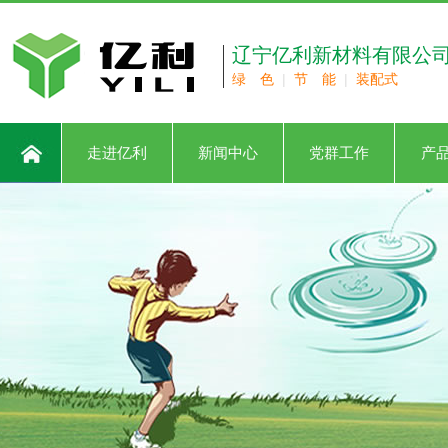
辽宁亿利新材料有限公
绿 色
|
节 能
|
装配式
走进亿利
新闻中心
党群工作
产