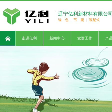
辽宁亿利新材料有限公
绿 色
|
节 能
|
装配式
走进亿利
新闻中心
党群工作
产