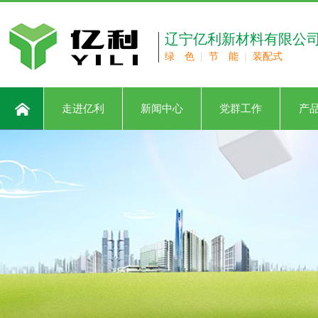
辽宁亿利新材料有限公
绿 色
|
节 能
|
装配式
走进亿利
新闻中心
党群工作
产