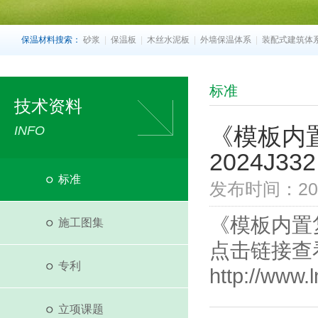
保温材料搜索：
砂浆
|
保温板
|
木丝水泥板
|
外墙保温体系
|
装配式建筑体
标准
技术资料
《模板内
INFO
2024J332
标准
发布时间：2026
《模板内置复
施工图集
点击链接查
专利
http://www.
立项课题