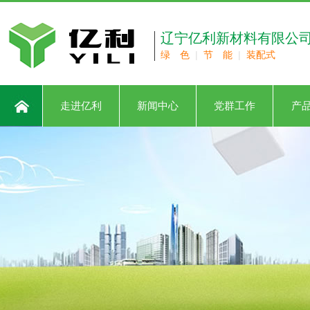
辽宁亿利新材料有限公
绿 色
|
节 能
|
装配式
走进亿利
新闻中心
党群工作
产