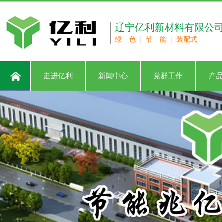
辽宁亿利新材料有限公
绿 色
|
节 能
|
装配式
走进亿利
新闻中心
党群工作
产