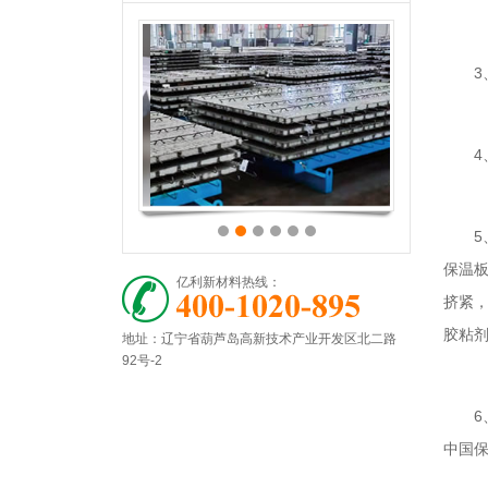
3、
4、
5、
保温
亿利新材料热线：
挤紧
胶粘
地址：辽宁省葫芦岛高新技术产业开发区北二路
92号-2
6、
中国