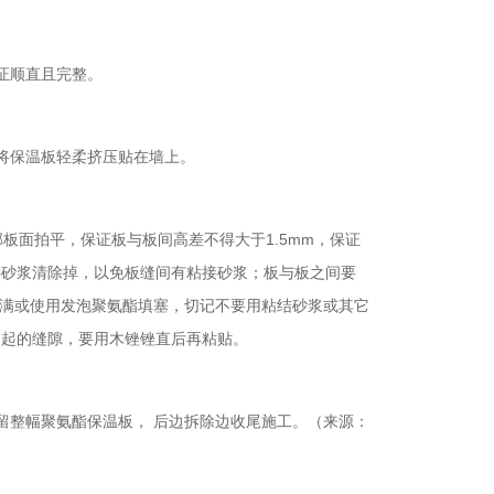
证顺直且完整。
将保温板轻柔挤压贴在墙上。
面拍平，保证板与板间高差不得大于1.5mm，保证
接砂浆清除掉，以免板缝间有粘接砂浆；板与板之间要
塞满或使用发泡聚氨酯填塞，切记不要用粘结砂浆或其它
引起的缝隙，要用木锉锉直后再粘贴。
整幅聚氨酯保温板， 后边拆除边收尾施工。（来源：