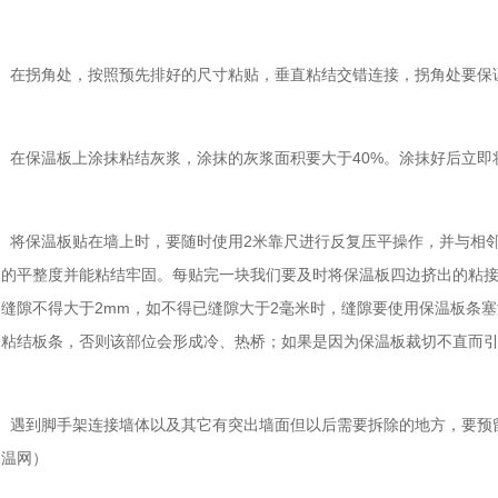
在拐角处，按照预先排好的尺寸粘贴，垂直粘结交错连接，拐角处要保
在保温板上涂抹粘结灰浆，涂抹的灰浆面积要大于40%。涂抹好后立即
将保温板贴在墙上时，要随时使用2米靠尺进行反复压平操作，并与相邻板
板的平整度并能粘结牢固。每贴完一块我们要及时将保温板四边挤出的粘
，缝隙不得大于2mm，如不得已缝隙大于2毫米时，缝隙要使用保温板条
剂粘结板条，否则该部位会形成冷、热桥；如果是因为保温板裁切不直而
遇到脚手架连接墙体以及其它有突出墙面但以后需要拆除的地方，要预留
保温网）