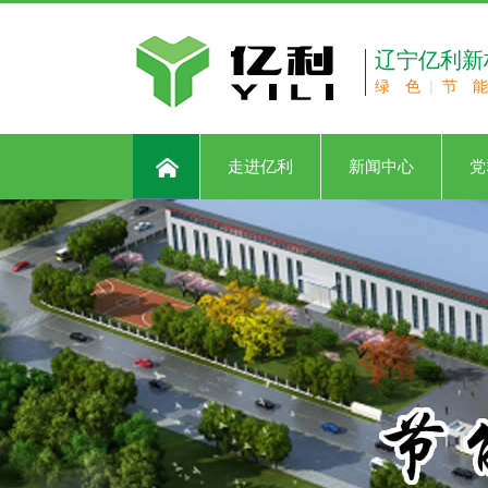
辽宁亿利新
绿 色
|
节 能
走进亿利
新闻中心
党