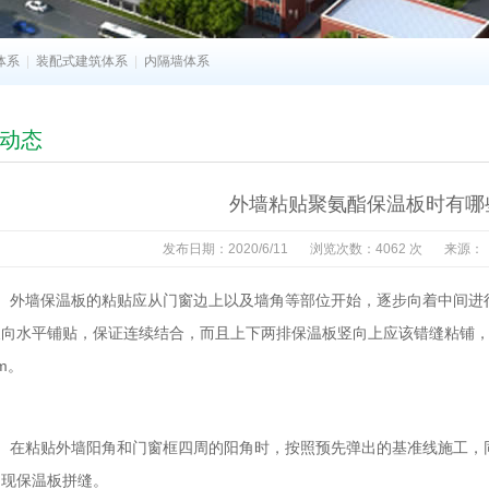
体系
|
装配式建筑体系
|
内隔墙体系
动态
外墙粘贴聚氨酯保温板时有哪
发布日期：2020/6/11
浏览次数：4062 次
来源：
外墙保温板的粘贴应从门窗边上以及墙角等部位开始，逐步向着中间进
向水平铺贴，保证连续结合，而且上下两排保温板竖向上应该错缝粘铺，错
mm。
在粘贴外墙阳角和门窗框四周的阳角时，按照预先弹出的基准线施工，
出现保温板拼缝。