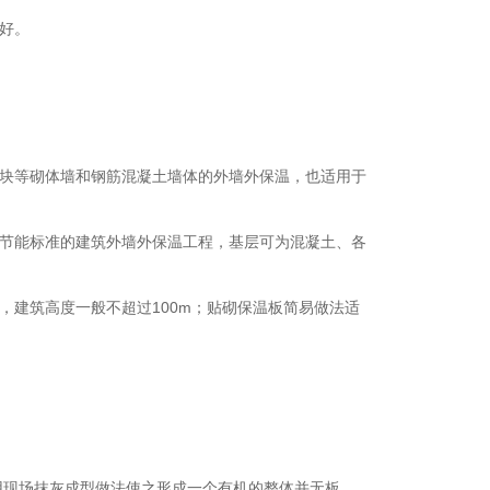
好。
砌块等砌体墙和钢筋混凝土墙体的外墙外保温，也适用于
筑节能标准的建筑外墙外保温工程，基层可为混凝土、各
，建筑高度一般不超过100m；贴砌保温板简易做法适
用现场抹灰成型做法使之形成一个有机的整体并无板