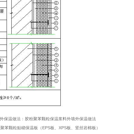
种外保温做法：胶粉聚苯颗粒保温浆料外墙外保温做法
苯颗粒贴砌保温板（EPS板、XPS板、竖丝岩棉板）