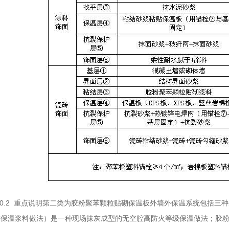
0.2 重点说明第二类为胶粉聚苯颗粒贴砌保温板外墙外保温系统包括三
保温浆料做法）是一种现场抹灰成型的无空腔高防火等级保温做法；胶粉聚