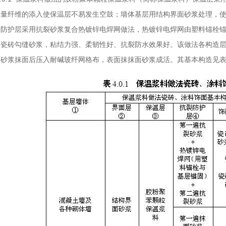
大量纤维的添入使保温层不易发生空鼓；墙体基层用结构界面砂浆处理，
裂防护层采用抗裂砂浆复合热镀锌电焊网做法，热镀锌电焊网由塑料锚栓
及瓷砖勾缝砂浆，粘结力强、柔韧性好、抗裂防水效果好。该做法各构造
砂浆抹面后压入耐碱玻纤网格布，表面抹抹面砂浆成活。其基本构造见表4.