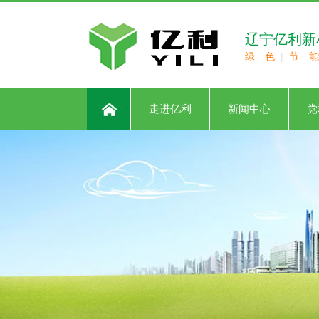
辽宁亿利新
绿 色
|
节 能
走进亿利
新闻中心
党