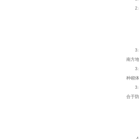
2.0
3.
南方
3.
种砌
3.0
合于防
4.