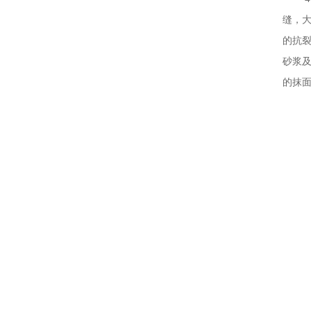
缝，
的抗
砂浆
的抹面