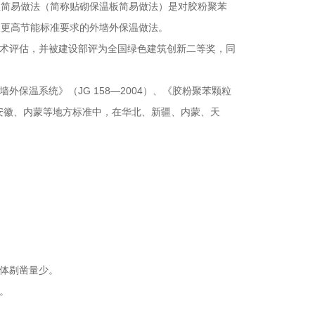
温简易做法（简称贴砌保温板简易做法）是对胶粉聚苯
及更高节能标准要求的外墙外保温做法。
技术评估，并被建设部评为全国绿色建筑创新二等奖，同
保温系统》（JG 158—2004）、《胶粉聚苯颗粒
肃、安徽、内蒙等地方标准中，在华北、新疆、内蒙、天
墙体剔凿量少。
。