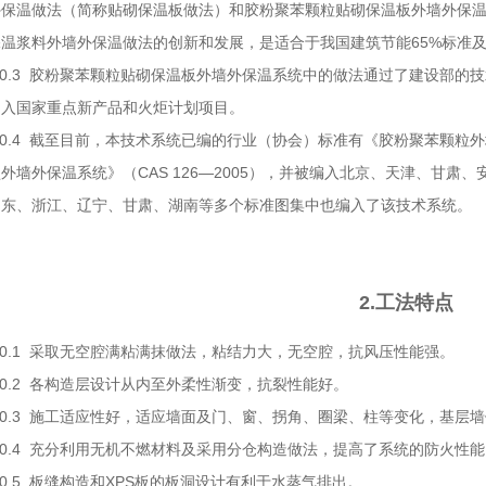
外保温做法（简称贴砌保温板做法）和胶粉聚苯颗粒贴砌保温板外墙外保
保温浆料外墙外保温做法的创新和发展，是适合于我国建筑节能65%标准
0.3 胶粉聚苯颗粒贴砌保温板外墙外保温系统中的做法通过了建设部的
列入国家重点新产品和火炬计划项目。
.4 截至目前，本技术系统已编的行业（协会）标准有《胶粉聚苯颗粒外墙外
外墙外保温系统》（CAS 126—2005），并被编入北京、天津、甘
山东、浙江、辽宁、甘肃、湖南等多个标准图集中也编入了该技术系统。
2.工法特点
.1 采取无空腔满粘满抹做法，粘结力大，无空腔，抗风压性能强。
.2 各构造层设计从内至外柔性渐变，抗裂性能好。
.3 施工适应性好，适应墙面及门、窗、拐角、圈梁、柱等变化，基层
.4 充分利用无机不燃材料及采用分仓构造做法，提高了系统的防火性能
.5 板缝构造和XPS板的板洞设计有利于水蒸气排出。